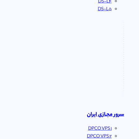
DS-L4
DS-L5
سرور مجـازی ایران
DPCO VPS 1
DPCO VPS 2