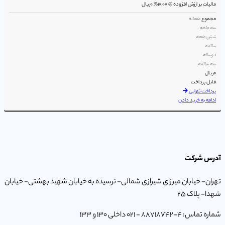
مالیات بر ارزش افزوده @ 10.00%
0ریال
مجموع
ماهانه
سه ماهه
شش ماهه
سالانه
دوساله
سه سالانه
0ریال
قابل پرداخت
پرداخت نهایی
ادامه به خرید دادن
آدرس شرکت
تهران- خیابان میرزای شیرازی شمالی- نرسیده به خیابان شهید بهشتی- خیابان
شهدا- پلاک 25
شماره تماس: 4-88718742 - 021 داخلی 130 و 133