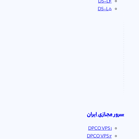
DS-L4
DS-L5
سرور مجـازی ایران
DPCO VPS 1
DPCO VPS 2